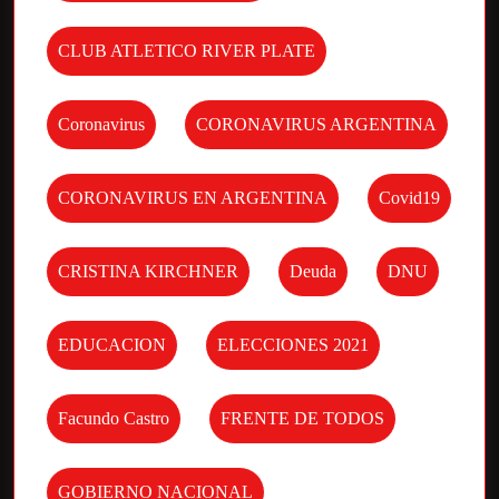
CLUB ATLETICO RIVER PLATE
Coronavirus
CORONAVIRUS ARGENTINA
CORONAVIRUS EN ARGENTINA
Covid19
CRISTINA KIRCHNER
Deuda
DNU
EDUCACION
ELECCIONES 2021
Facundo Castro
FRENTE DE TODOS
GOBIERNO NACIONAL