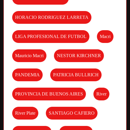
HORACIO RODRIGUEZ LARRETA
LIGA PROFESIONAL DE FUTBOL
Macri
Mauricio Macri
NESTOR KIRCHNER
PANDEMIA
PATRICIA BULLRICH
PROVINCIA DE BUENOS AIRES
River
River Plate
SANTIAGO CAFIERO