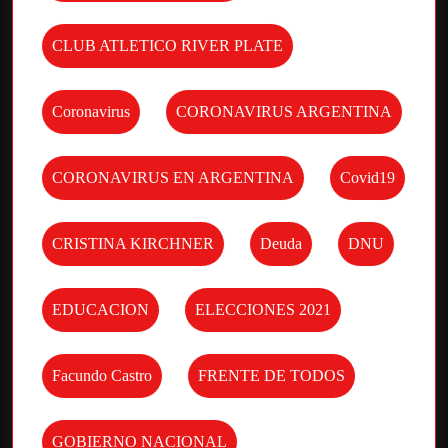
CLUB ATLETICO RIVER PLATE
Coronavirus
CORONAVIRUS ARGENTINA
CORONAVIRUS EN ARGENTINA
Covid19
CRISTINA KIRCHNER
Deuda
DNU
EDUCACION
ELECCIONES 2021
Facundo Castro
FRENTE DE TODOS
GOBIERNO NACIONAL