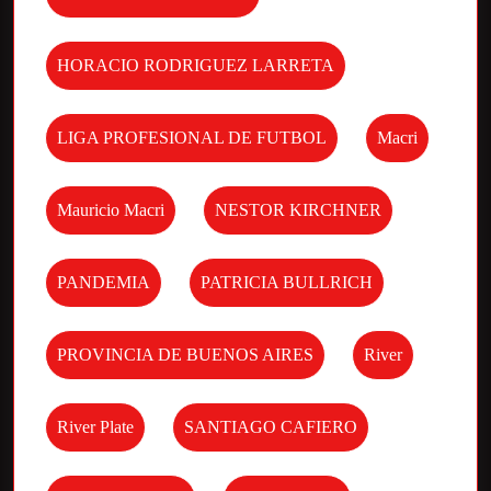
HORACIO RODRIGUEZ LARRETA
LIGA PROFESIONAL DE FUTBOL
Macri
Mauricio Macri
NESTOR KIRCHNER
PANDEMIA
PATRICIA BULLRICH
PROVINCIA DE BUENOS AIRES
River
River Plate
SANTIAGO CAFIERO