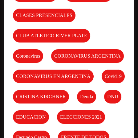
CLASES PRESENCIALES
CLUB ATLETICO RIVER PLATE
Coronavirus
CORONAVIRUS ARGENTINA
CORONAVIRUS EN ARGENTINA
Covid19
CRISTINA KIRCHNER
Deuda
DNU
EDUCACION
ELECCIONES 2021
Facundo Castro
FRENTE DE TODOS