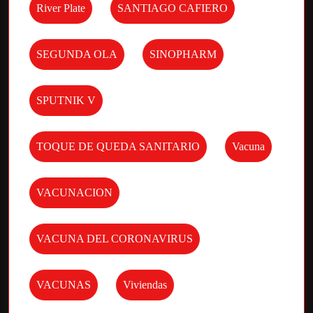
River Plate
SANTIAGO CAFIERO
SEGUNDA OLA
SINOPHARM
SPUTNIK V
TOQUE DE QUEDA SANITARIO
Vacuna
VACUNACION
VACUNA DEL CORONAVIRUS
VACUNAS
Viviendas