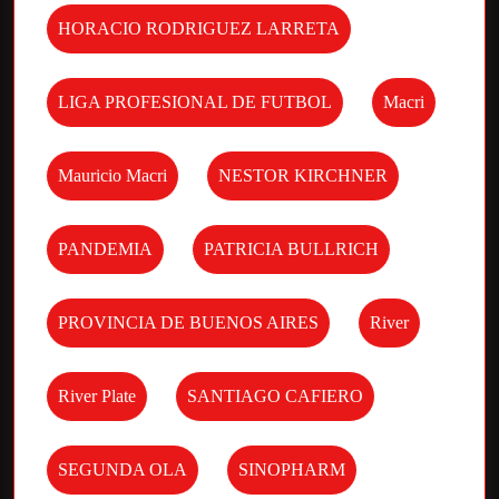
HORACIO RODRIGUEZ LARRETA
LIGA PROFESIONAL DE FUTBOL
Macri
Mauricio Macri
NESTOR KIRCHNER
PANDEMIA
PATRICIA BULLRICH
PROVINCIA DE BUENOS AIRES
River
River Plate
SANTIAGO CAFIERO
SEGUNDA OLA
SINOPHARM