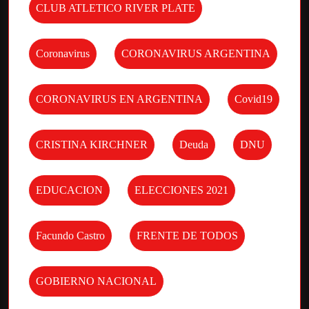
CLUB ATLETICO RIVER PLATE
Coronavirus
CORONAVIRUS ARGENTINA
CORONAVIRUS EN ARGENTINA
Covid19
CRISTINA KIRCHNER
Deuda
DNU
EDUCACION
ELECCIONES 2021
Facundo Castro
FRENTE DE TODOS
GOBIERNO NACIONAL