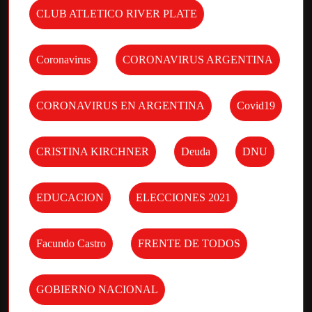
CLUB ATLETICO RIVER PLATE
Coronavirus
CORONAVIRUS ARGENTINA
CORONAVIRUS EN ARGENTINA
Covid19
CRISTINA KIRCHNER
Deuda
DNU
EDUCACION
ELECCIONES 2021
Facundo Castro
FRENTE DE TODOS
GOBIERNO NACIONAL