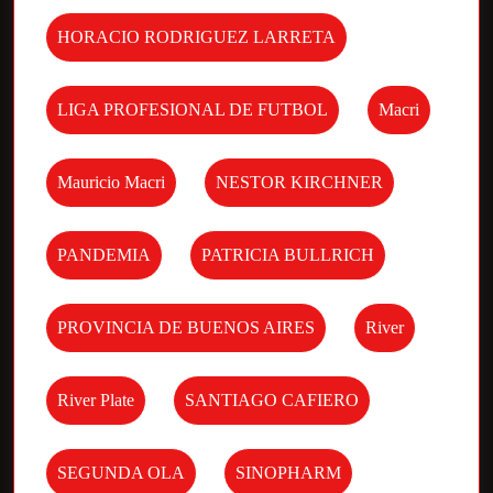
HORACIO RODRIGUEZ LARRETA
LIGA PROFESIONAL DE FUTBOL
Macri
Mauricio Macri
NESTOR KIRCHNER
PANDEMIA
PATRICIA BULLRICH
PROVINCIA DE BUENOS AIRES
River
River Plate
SANTIAGO CAFIERO
SEGUNDA OLA
SINOPHARM