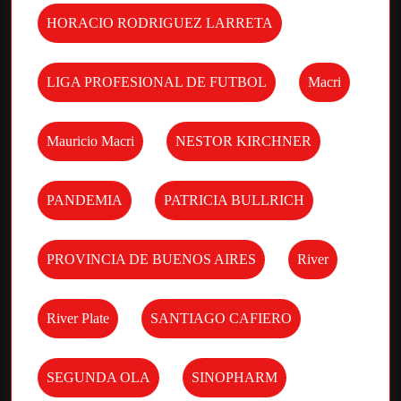
HORACIO RODRIGUEZ LARRETA
LIGA PROFESIONAL DE FUTBOL
Macri
Mauricio Macri
NESTOR KIRCHNER
PANDEMIA
PATRICIA BULLRICH
PROVINCIA DE BUENOS AIRES
River
River Plate
SANTIAGO CAFIERO
SEGUNDA OLA
SINOPHARM