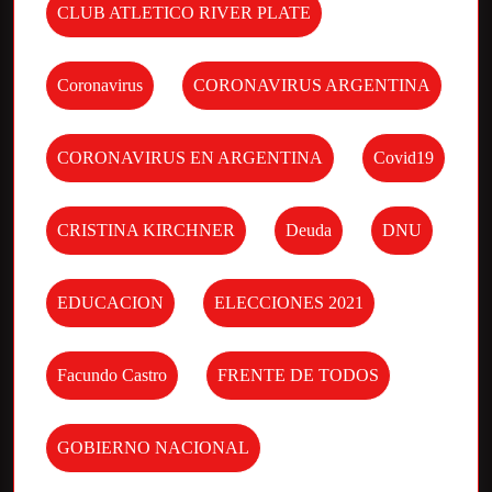
CLUB ATLETICO RIVER PLATE
Coronavirus
CORONAVIRUS ARGENTINA
CORONAVIRUS EN ARGENTINA
Covid19
CRISTINA KIRCHNER
Deuda
DNU
EDUCACION
ELECCIONES 2021
Facundo Castro
FRENTE DE TODOS
GOBIERNO NACIONAL