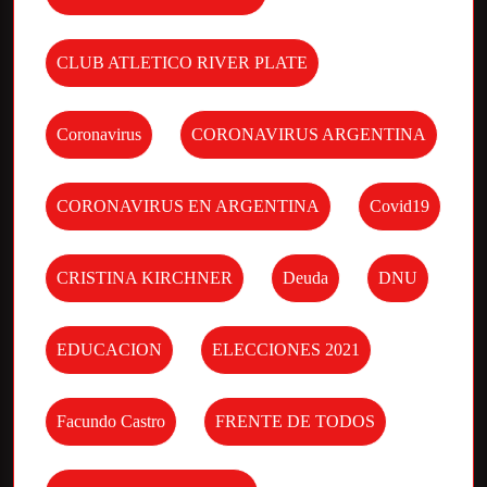
CLUB ATLETICO RIVER PLATE
Coronavirus
CORONAVIRUS ARGENTINA
CORONAVIRUS EN ARGENTINA
Covid19
CRISTINA KIRCHNER
Deuda
DNU
EDUCACION
ELECCIONES 2021
Facundo Castro
FRENTE DE TODOS