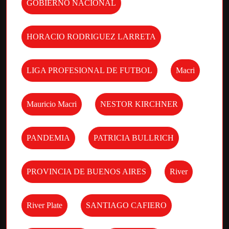
GOBIERNO NACIONAL
HORACIO RODRIGUEZ LARRETA
LIGA PROFESIONAL DE FUTBOL
Macri
Mauricio Macri
NESTOR KIRCHNER
PANDEMIA
PATRICIA BULLRICH
PROVINCIA DE BUENOS AIRES
River
River Plate
SANTIAGO CAFIERO