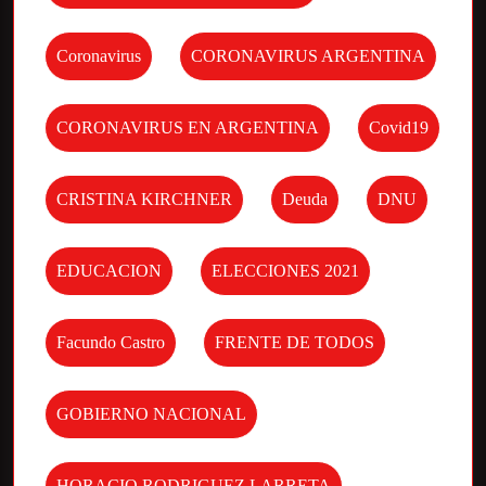
Coronavirus
CORONAVIRUS ARGENTINA
CORONAVIRUS EN ARGENTINA
Covid19
CRISTINA KIRCHNER
Deuda
DNU
EDUCACION
ELECCIONES 2021
Facundo Castro
FRENTE DE TODOS
GOBIERNO NACIONAL
HORACIO RODRIGUEZ LARRETA