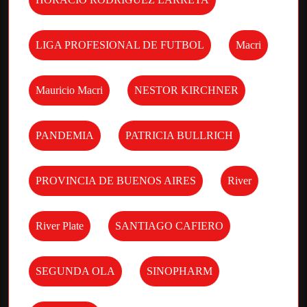
LIGA PROFESIONAL DE FUTBOL
Macri
Mauricio Macri
NESTOR KIRCHNER
PANDEMIA
PATRICIA BULLRICH
PROVINCIA DE BUENOS AIRES
River
River Plate
SANTIAGO CAFIERO
SEGUNDA OLA
SINOPHARM