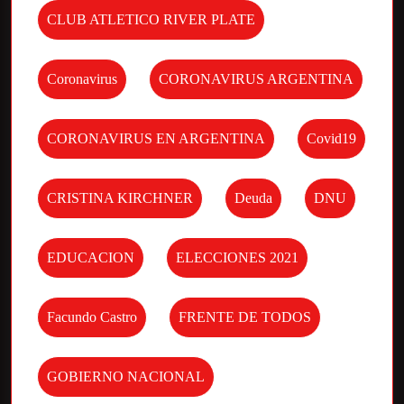
CLUB ATLETICO RIVER PLATE
Coronavirus
CORONAVIRUS ARGENTINA
CORONAVIRUS EN ARGENTINA
Covid19
CRISTINA KIRCHNER
Deuda
DNU
EDUCACION
ELECCIONES 2021
Facundo Castro
FRENTE DE TODOS
GOBIERNO NACIONAL