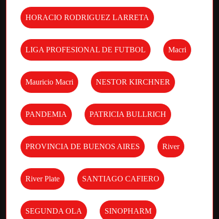
HORACIO RODRIGUEZ LARRETA
LIGA PROFESIONAL DE FUTBOL
Macri
Mauricio Macri
NESTOR KIRCHNER
PANDEMIA
PATRICIA BULLRICH
PROVINCIA DE BUENOS AIRES
River
River Plate
SANTIAGO CAFIERO
SEGUNDA OLA
SINOPHARM