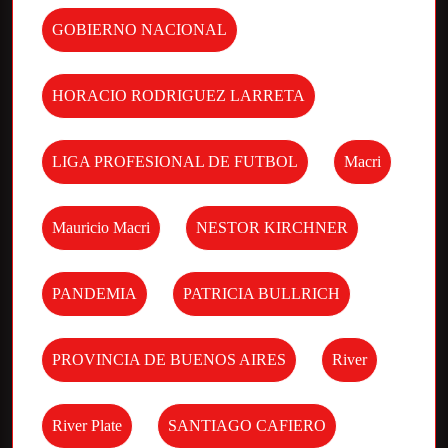
GOBIERNO NACIONAL
HORACIO RODRIGUEZ LARRETA
LIGA PROFESIONAL DE FUTBOL
Macri
Mauricio Macri
NESTOR KIRCHNER
PANDEMIA
PATRICIA BULLRICH
PROVINCIA DE BUENOS AIRES
River
River Plate
SANTIAGO CAFIERO