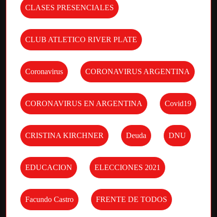
CLASES PRESENCIALES
CLUB ATLETICO RIVER PLATE
Coronavirus
CORONAVIRUS ARGENTINA
CORONAVIRUS EN ARGENTINA
Covid19
CRISTINA KIRCHNER
Deuda
DNU
EDUCACION
ELECCIONES 2021
Facundo Castro
FRENTE DE TODOS