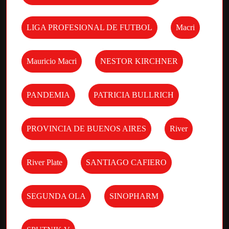
LIGA PROFESIONAL DE FUTBOL
Macri
Mauricio Macri
NESTOR KIRCHNER
PANDEMIA
PATRICIA BULLRICH
PROVINCIA DE BUENOS AIRES
River
River Plate
SANTIAGO CAFIERO
SEGUNDA OLA
SINOPHARM