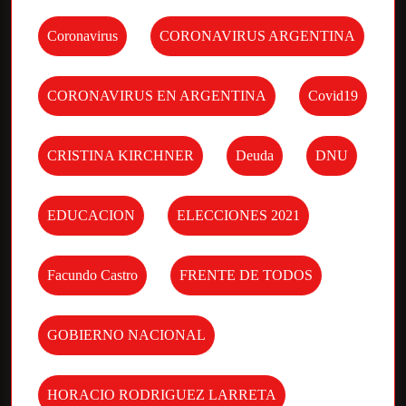
Coronavirus
CORONAVIRUS ARGENTINA
CORONAVIRUS EN ARGENTINA
Covid19
CRISTINA KIRCHNER
Deuda
DNU
EDUCACION
ELECCIONES 2021
Facundo Castro
FRENTE DE TODOS
GOBIERNO NACIONAL
HORACIO RODRIGUEZ LARRETA