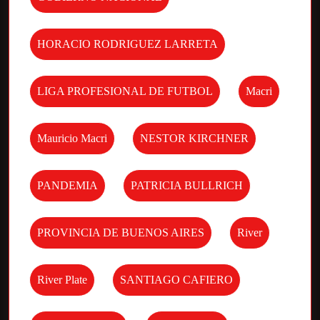
HORACIO RODRIGUEZ LARRETA
LIGA PROFESIONAL DE FUTBOL
Macri
Mauricio Macri
NESTOR KIRCHNER
PANDEMIA
PATRICIA BULLRICH
PROVINCIA DE BUENOS AIRES
River
River Plate
SANTIAGO CAFIERO