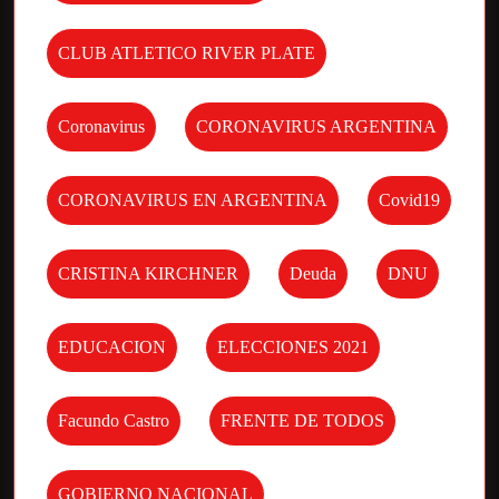
CLUB ATLETICO RIVER PLATE
Coronavirus
CORONAVIRUS ARGENTINA
CORONAVIRUS EN ARGENTINA
Covid19
CRISTINA KIRCHNER
Deuda
DNU
EDUCACION
ELECCIONES 2021
Facundo Castro
FRENTE DE TODOS
GOBIERNO NACIONAL