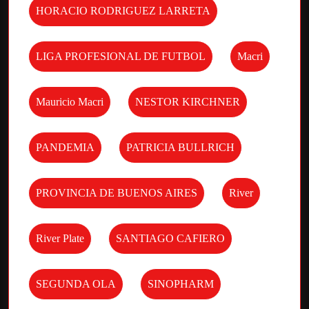
HORACIO RODRIGUEZ LARRETA
LIGA PROFESIONAL DE FUTBOL
Macri
Mauricio Macri
NESTOR KIRCHNER
PANDEMIA
PATRICIA BULLRICH
PROVINCIA DE BUENOS AIRES
River
River Plate
SANTIAGO CAFIERO
SEGUNDA OLA
SINOPHARM