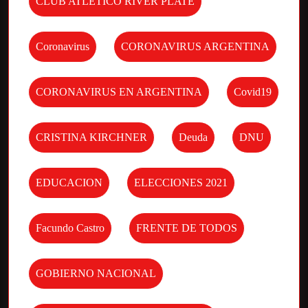
CLUB ATLETICO RIVER PLATE
Coronavirus
CORONAVIRUS ARGENTINA
CORONAVIRUS EN ARGENTINA
Covid19
CRISTINA KIRCHNER
Deuda
DNU
EDUCACION
ELECCIONES 2021
Facundo Castro
FRENTE DE TODOS
GOBIERNO NACIONAL