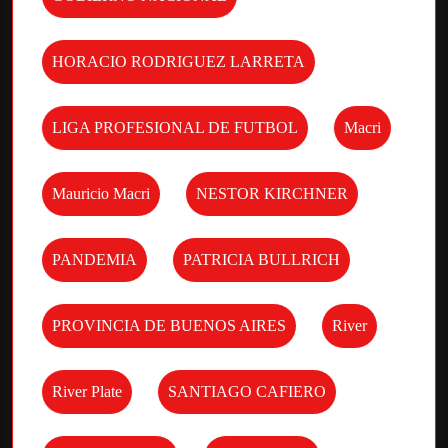
HORACIO RODRIGUEZ LARRETA
LIGA PROFESIONAL DE FUTBOL
Macri
Mauricio Macri
NESTOR KIRCHNER
PANDEMIA
PATRICIA BULLRICH
PROVINCIA DE BUENOS AIRES
River
River Plate
SANTIAGO CAFIERO