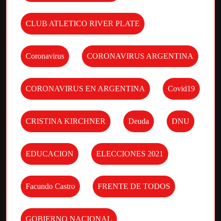
CLUB ATLETICO RIVER PLATE
Coronavirus
CORONAVIRUS ARGENTINA
CORONAVIRUS EN ARGENTINA
Covid19
CRISTINA KIRCHNER
Deuda
DNU
EDUCACION
ELECCIONES 2021
Facundo Castro
FRENTE DE TODOS
GOBIERNO NACIONAL