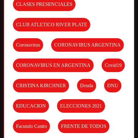
CLASES PRESENCIALES
CLUB ATLETICO RIVER PLATE
Coronavirus
CORONAVIRUS ARGENTINA
CORONAVIRUS EN ARGENTINA
Covid19
CRISTINA KIRCHNER
Deuda
DNU
EDUCACION
ELECCIONES 2021
Facundo Castro
FRENTE DE TODOS