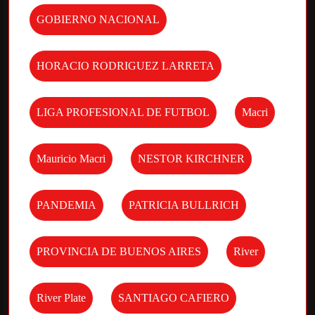
GOBIERNO NACIONAL
HORACIO RODRIGUEZ LARRETA
LIGA PROFESIONAL DE FUTBOL
Macri
Mauricio Macri
NESTOR KIRCHNER
PANDEMIA
PATRICIA BULLRICH
PROVINCIA DE BUENOS AIRES
River
River Plate
SANTIAGO CAFIERO