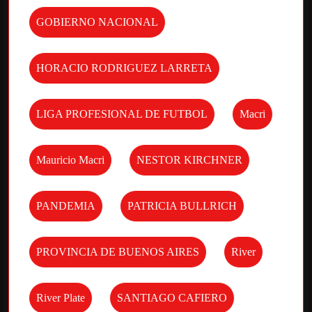
GOBIERNO NACIONAL
HORACIO RODRIGUEZ LARRETA
LIGA PROFESIONAL DE FUTBOL
Macri
Mauricio Macri
NESTOR KIRCHNER
PANDEMIA
PATRICIA BULLRICH
PROVINCIA DE BUENOS AIRES
River
River Plate
SANTIAGO CAFIERO