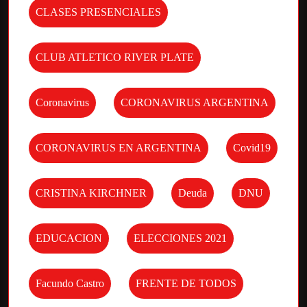
CLASES PRESENCIALES
CLUB ATLETICO RIVER PLATE
Coronavirus
CORONAVIRUS ARGENTINA
CORONAVIRUS EN ARGENTINA
Covid19
CRISTINA KIRCHNER
Deuda
DNU
EDUCACION
ELECCIONES 2021
Facundo Castro
FRENTE DE TODOS