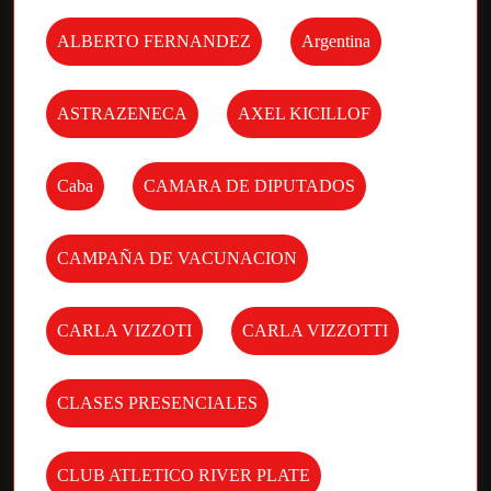
ALBERTO FERNANDEZ
Argentina
ASTRAZENECA
AXEL KICILLOF
Caba
CAMARA DE DIPUTADOS
CAMPAÑA DE VACUNACION
CARLA VIZZOTI
CARLA VIZZOTTI
CLASES PRESENCIALES
CLUB ATLETICO RIVER PLATE