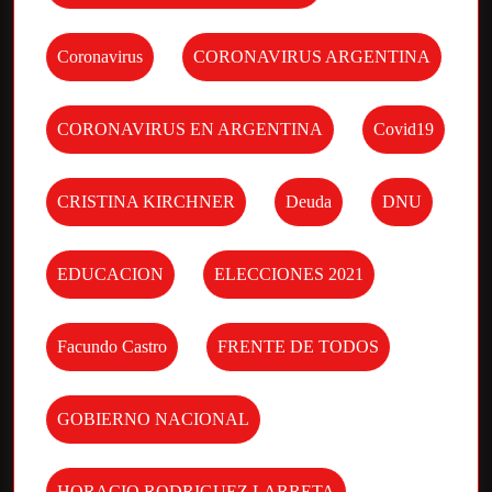
Coronavirus
CORONAVIRUS ARGENTINA
CORONAVIRUS EN ARGENTINA
Covid19
CRISTINA KIRCHNER
Deuda
DNU
EDUCACION
ELECCIONES 2021
Facundo Castro
FRENTE DE TODOS
GOBIERNO NACIONAL
HORACIO RODRIGUEZ LARRETA