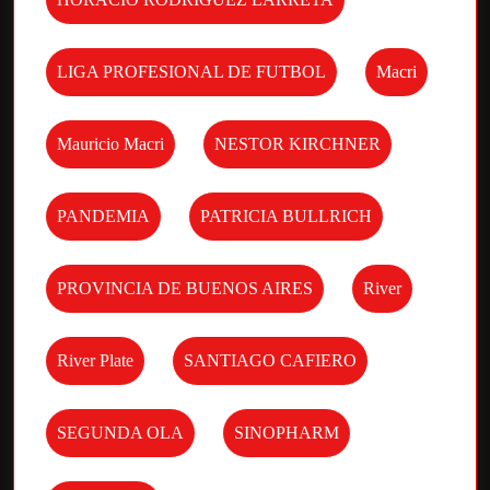
LIGA PROFESIONAL DE FUTBOL
Macri
Mauricio Macri
NESTOR KIRCHNER
PANDEMIA
PATRICIA BULLRICH
PROVINCIA DE BUENOS AIRES
River
River Plate
SANTIAGO CAFIERO
SEGUNDA OLA
SINOPHARM