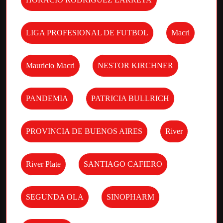
LIGA PROFESIONAL DE FUTBOL
Macri
Mauricio Macri
NESTOR KIRCHNER
PANDEMIA
PATRICIA BULLRICH
PROVINCIA DE BUENOS AIRES
River
River Plate
SANTIAGO CAFIERO
SEGUNDA OLA
SINOPHARM