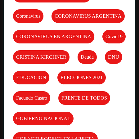
Coronavirus
CORONAVIRUS ARGENTINA
CORONAVIRUS EN ARGENTINA
Covid19
CRISTINA KIRCHNER
Deuda
DNU
EDUCACION
ELECCIONES 2021
Facundo Castro
FRENTE DE TODOS
GOBIERNO NACIONAL
HORACIO RODRIGUEZ LARRETA