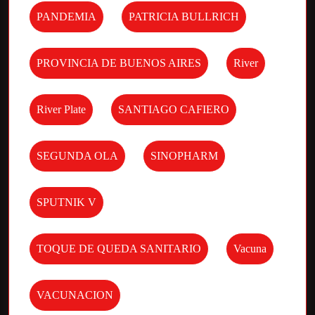
PANDEMIA
PATRICIA BULLRICH
PROVINCIA DE BUENOS AIRES
River
River Plate
SANTIAGO CAFIERO
SEGUNDA OLA
SINOPHARM
SPUTNIK V
TOQUE DE QUEDA SANITARIO
Vacuna
VACUNACION