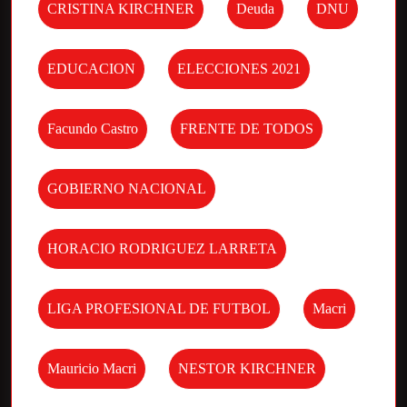
CRISTINA KIRCHNER
Deuda
DNU
EDUCACION
ELECCIONES 2021
Facundo Castro
FRENTE DE TODOS
GOBIERNO NACIONAL
HORACIO RODRIGUEZ LARRETA
LIGA PROFESIONAL DE FUTBOL
Macri
Mauricio Macri
NESTOR KIRCHNER