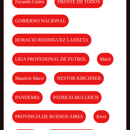
Facundo Castro
FRENTE DE TODOS
GOBIERNO NACIONAL
HORACIO RODRIGUEZ LARRETA
LIGA PROFESIONAL DE FUTBOL
Macri
Mauricio Macri
NESTOR KIRCHNER
PANDEMIA
PATRICIA BULLRICH
PROVINCIA DE BUENOS AIRES
River