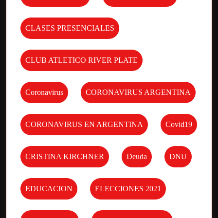
CLASES PRESENCIALES
CLUB ATLETICO RIVER PLATE
Coronavirus
CORONAVIRUS ARGENTINA
CORONAVIRUS EN ARGENTINA
Covid19
CRISTINA KIRCHNER
Deuda
DNU
EDUCACION
ELECCIONES 2021