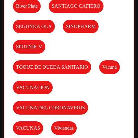
River Plate
SANTIAGO CAFIERO
SEGUNDA OLA
SINOPHARM
SPUTNIK V
TOQUE DE QUEDA SANITARIO
Vacuna
VACUNACION
VACUNA DEL CORONAVIRUS
VACUNAS
Viviendas