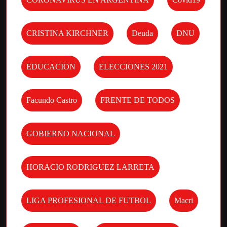
CRISTINA KIRCHNER
Deuda
DNU
EDUCACION
ELECCIONES 2021
Facundo Castro
FRENTE DE TODOS
GOBIERNO NACIONAL
HORACIO RODRIGUEZ LARRETA
LIGA PROFESIONAL DE FUTBOL
Macri