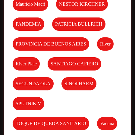
Mauricio Macri
NESTOR KIRCHNER
PANDEMIA
PATRICIA BULLRICH
PROVINCIA DE BUENOS AIRES
River
River Plate
SANTIAGO CAFIERO
SEGUNDA OLA
SINOPHARM
SPUTNIK V
TOQUE DE QUEDA SANITARIO
Vacuna