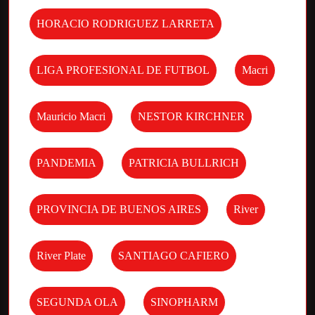
HORACIO RODRIGUEZ LARRETA
LIGA PROFESIONAL DE FUTBOL
Macri
Mauricio Macri
NESTOR KIRCHNER
PANDEMIA
PATRICIA BULLRICH
PROVINCIA DE BUENOS AIRES
River
River Plate
SANTIAGO CAFIERO
SEGUNDA OLA
SINOPHARM