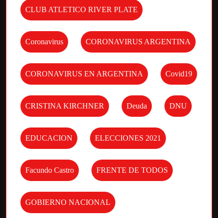
CLUB ATLETICO RIVER PLATE
Coronavirus
CORONAVIRUS ARGENTINA
CORONAVIRUS EN ARGENTINA
Covid19
CRISTINA KIRCHNER
Deuda
DNU
EDUCACION
ELECCIONES 2021
Facundo Castro
FRENTE DE TODOS
GOBIERNO NACIONAL