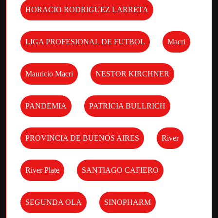
HORACIO RODRIGUEZ LARRETA
LIGA PROFESIONAL DE FUTBOL
Macri
Mauricio Macri
NESTOR KIRCHNER
PANDEMIA
PATRICIA BULLRICH
PROVINCIA DE BUENOS AIRES
River
River Plate
SANTIAGO CAFIERO
SEGUNDA OLA
SINOPHARM