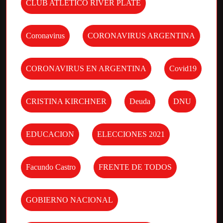
CLUB ATLETICO RIVER PLATE
Coronavirus
CORONAVIRUS ARGENTINA
CORONAVIRUS EN ARGENTINA
Covid19
CRISTINA KIRCHNER
Deuda
DNU
EDUCACION
ELECCIONES 2021
Facundo Castro
FRENTE DE TODOS
GOBIERNO NACIONAL