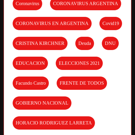
Coronavirus
CORONAVIRUS ARGENTINA
CORONAVIRUS EN ARGENTINA
Covid19
CRISTINA KIRCHNER
Deuda
DNU
EDUCACION
ELECCIONES 2021
Facundo Castro
FRENTE DE TODOS
GOBIERNO NACIONAL
HORACIO RODRIGUEZ LARRETA