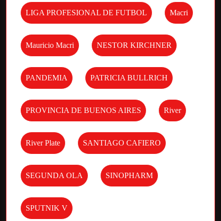
LIGA PROFESIONAL DE FUTBOL
Macri
Mauricio Macri
NESTOR KIRCHNER
PANDEMIA
PATRICIA BULLRICH
PROVINCIA DE BUENOS AIRES
River
River Plate
SANTIAGO CAFIERO
SEGUNDA OLA
SINOPHARM
SPUTNIK V