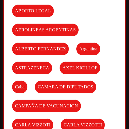
ABORTO LEGAL
AEROLINEAS ARGENTINAS
ALBERTO FERNANDEZ
Argentina
ASTRAZENECA
AXEL KICILLOF
Caba
CAMARA DE DIPUTADOS
CAMPAÑA DE VACUNACION
CARLA VIZZOTI
CARLA VIZZOTTI