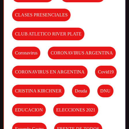
CLASES PRESENCIALES
CLUB ATLETICO RIVER PLATE
Coronavirus
CORONAVIRUS ARGENTINA
CORONAVIRUS EN ARGENTINA
Covid19
CRISTINA KIRCHNER
Deuda
DNU
EDUCACION
ELECCIONES 2021
Facundo Castro
FRENTE DE TODOS