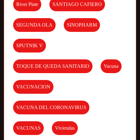
River Plate
SANTIAGO CAFIERO
SEGUNDA OLA
SINOPHARM
SPUTNIK V
TOQUE DE QUEDA SANITARIO
Vacuna
VACUNACION
VACUNA DEL CORONAVIRUS
VACUNAS
Viviendas