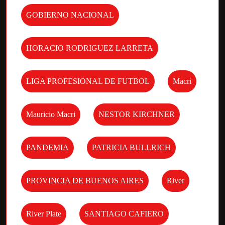
GOBIERNO NACIONAL
HORACIO RODRIGUEZ LARRETA
LIGA PROFESIONAL DE FUTBOL
Macri
Mauricio Macri
NESTOR KIRCHNER
PANDEMIA
PATRICIA BULLRICH
PROVINCIA DE BUENOS AIRES
River
River Plate
SANTIAGO CAFIERO