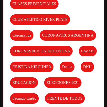
CLASES PRESENCIALES
CLUB ATLETICO RIVER PLATE
Coronavirus
CORONAVIRUS ARGENTINA
CORONAVIRUS EN ARGENTINA
Covid19
CRISTINA KIRCHNER
Deuda
DNU
EDUCACION
ELECCIONES 2021
Facundo Castro
FRENTE DE TODOS