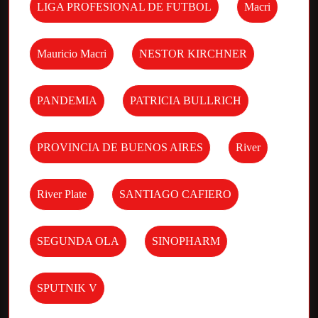
LIGA PROFESIONAL DE FUTBOL
Macri
Mauricio Macri
NESTOR KIRCHNER
PANDEMIA
PATRICIA BULLRICH
PROVINCIA DE BUENOS AIRES
River
River Plate
SANTIAGO CAFIERO
SEGUNDA OLA
SINOPHARM
SPUTNIK V