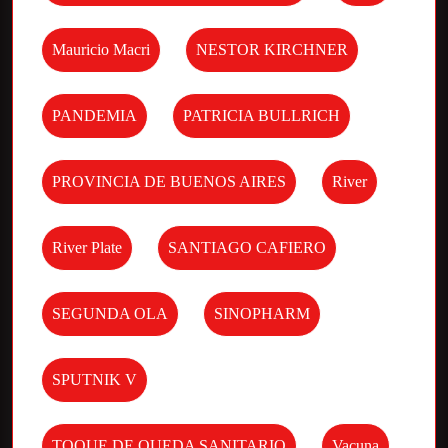
Mauricio Macri
NESTOR KIRCHNER
PANDEMIA
PATRICIA BULLRICH
PROVINCIA DE BUENOS AIRES
River
River Plate
SANTIAGO CAFIERO
SEGUNDA OLA
SINOPHARM
SPUTNIK V
TOQUE DE QUEDA SANITARIO
Vacuna