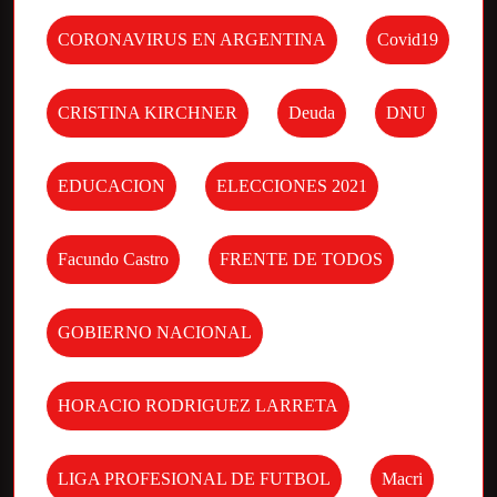
CORONAVIRUS EN ARGENTINA
Covid19
CRISTINA KIRCHNER
Deuda
DNU
EDUCACION
ELECCIONES 2021
Facundo Castro
FRENTE DE TODOS
GOBIERNO NACIONAL
HORACIO RODRIGUEZ LARRETA
LIGA PROFESIONAL DE FUTBOL
Macri