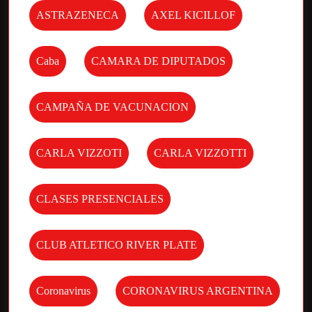
ASTRAZENECA
AXEL KICILLOF
Caba
CAMARA DE DIPUTADOS
CAMPAÑA DE VACUNACION
CARLA VIZZOTI
CARLA VIZZOTTI
CLASES PRESENCIALES
CLUB ATLETICO RIVER PLATE
Coronavirus
CORONAVIRUS ARGENTINA