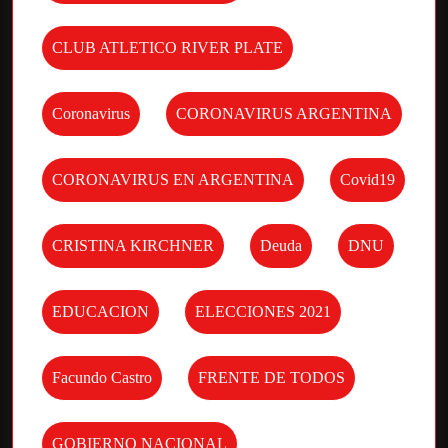
CLUB ATLETICO RIVER PLATE
Coronavirus
CORONAVIRUS ARGENTINA
CORONAVIRUS EN ARGENTINA
Covid19
CRISTINA KIRCHNER
Deuda
DNU
EDUCACION
ELECCIONES 2021
Facundo Castro
FRENTE DE TODOS
GOBIERNO NACIONAL