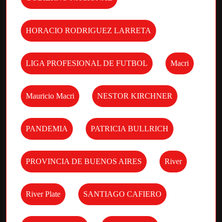
HORACIO RODRIGUEZ LARRETA
LIGA PROFESIONAL DE FUTBOL
Macri
Mauricio Macri
NESTOR KIRCHNER
PANDEMIA
PATRICIA BULLRICH
PROVINCIA DE BUENOS AIRES
River
River Plate
SANTIAGO CAFIERO