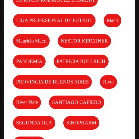
LIGA PROFESIONAL DE FUTBOL
Macri
Mauricio Macri
NESTOR KIRCHNER
PANDEMIA
PATRICIA BULLRICH
PROVINCIA DE BUENOS AIRES
River
River Plate
SANTIAGO CAFIERO
SEGUNDA OLA
SINOPHARM