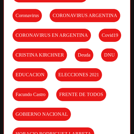
Coronavirus
CORONAVIRUS ARGENTINA
CORONAVIRUS EN ARGENTINA
Covid19
CRISTINA KIRCHNER
Deuda
DNU
EDUCACION
ELECCIONES 2021
Facundo Castro
FRENTE DE TODOS
GOBIERNO NACIONAL
HORACIO RODRIGUEZ LARRETA