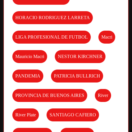
HORACIO RODRIGUEZ LARRETA
LIGA PROFESIONAL DE FUTBOL
Macri
Mauricio Macri
NESTOR KIRCHNER
PANDEMIA
PATRICIA BULLRICH
PROVINCIA DE BUENOS AIRES
River
River Plate
SANTIAGO CAFIERO