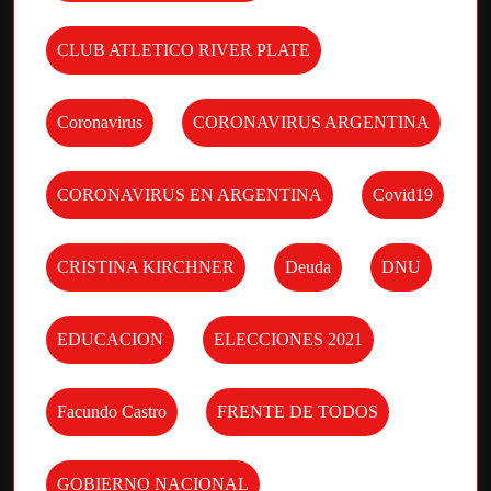
CLUB ATLETICO RIVER PLATE
Coronavirus
CORONAVIRUS ARGENTINA
CORONAVIRUS EN ARGENTINA
Covid19
CRISTINA KIRCHNER
Deuda
DNU
EDUCACION
ELECCIONES 2021
Facundo Castro
FRENTE DE TODOS
GOBIERNO NACIONAL