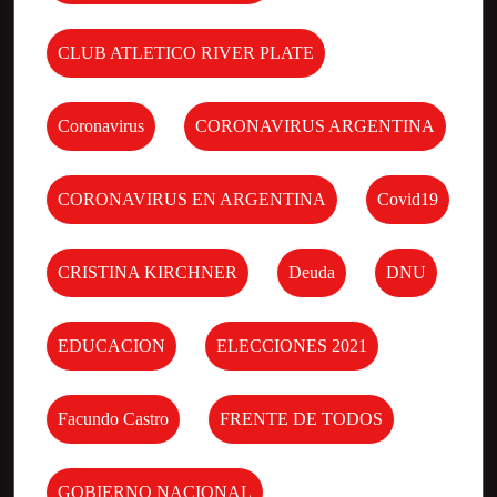
CLUB ATLETICO RIVER PLATE
Coronavirus
CORONAVIRUS ARGENTINA
CORONAVIRUS EN ARGENTINA
Covid19
CRISTINA KIRCHNER
Deuda
DNU
EDUCACION
ELECCIONES 2021
Facundo Castro
FRENTE DE TODOS
GOBIERNO NACIONAL