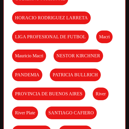
HORACIO RODRIGUEZ LARRETA
LIGA PROFESIONAL DE FUTBOL
Macri
Mauricio Macri
NESTOR KIRCHNER
PANDEMIA
PATRICIA BULLRICH
PROVINCIA DE BUENOS AIRES
River
River Plate
SANTIAGO CAFIERO