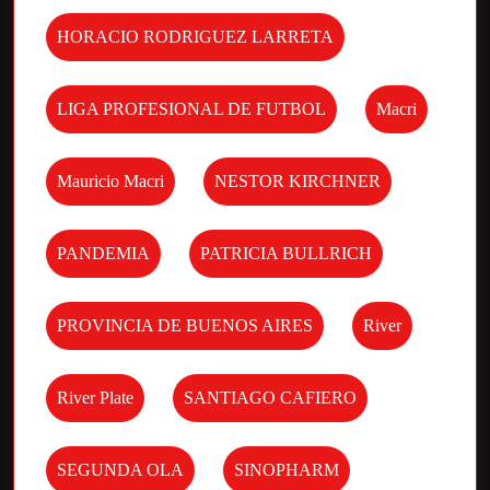
HORACIO RODRIGUEZ LARRETA
LIGA PROFESIONAL DE FUTBOL
Macri
Mauricio Macri
NESTOR KIRCHNER
PANDEMIA
PATRICIA BULLRICH
PROVINCIA DE BUENOS AIRES
River
River Plate
SANTIAGO CAFIERO
SEGUNDA OLA
SINOPHARM