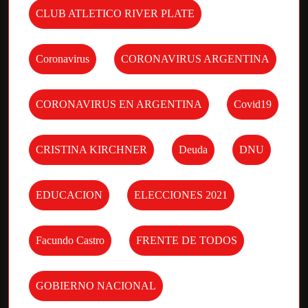
CLUB ATLETICO RIVER PLATE
Coronavirus
CORONAVIRUS ARGENTINA
CORONAVIRUS EN ARGENTINA
Covid19
CRISTINA KIRCHNER
Deuda
DNU
EDUCACION
ELECCIONES 2021
Facundo Castro
FRENTE DE TODOS
GOBIERNO NACIONAL