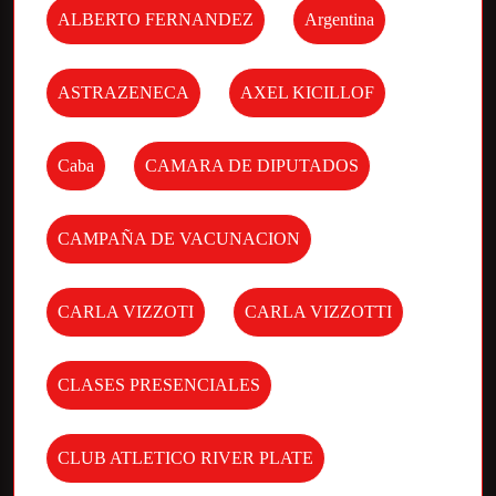
ALBERTO FERNANDEZ
Argentina
ASTRAZENECA
AXEL KICILLOF
Caba
CAMARA DE DIPUTADOS
CAMPAÑA DE VACUNACION
CARLA VIZZOTI
CARLA VIZZOTTI
CLASES PRESENCIALES
CLUB ATLETICO RIVER PLATE