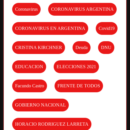
Coronavirus
CORONAVIRUS ARGENTINA
CORONAVIRUS EN ARGENTINA
Covid19
CRISTINA KIRCHNER
Deuda
DNU
EDUCACION
ELECCIONES 2021
Facundo Castro
FRENTE DE TODOS
GOBIERNO NACIONAL
HORACIO RODRIGUEZ LARRETA