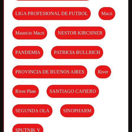
LIGA PROFESIONAL DE FUTBOL
Macri
Mauricio Macri
NESTOR KIRCHNER
PANDEMIA
PATRICIA BULLRICH
PROVINCIA DE BUENOS AIRES
River
River Plate
SANTIAGO CAFIERO
SEGUNDA OLA
SINOPHARM
SPUTNIK V