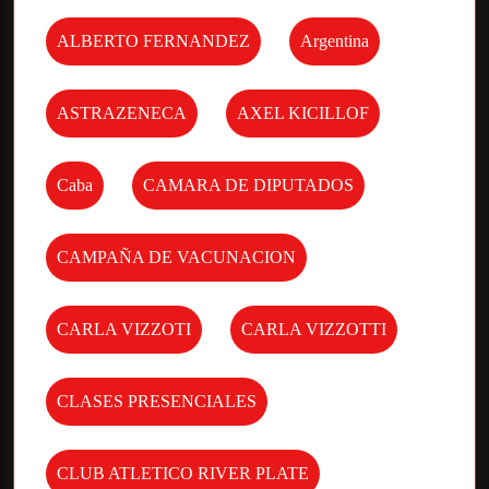
ALBERTO FERNANDEZ
Argentina
ASTRAZENECA
AXEL KICILLOF
Caba
CAMARA DE DIPUTADOS
CAMPAÑA DE VACUNACION
CARLA VIZZOTI
CARLA VIZZOTTI
CLASES PRESENCIALES
CLUB ATLETICO RIVER PLATE