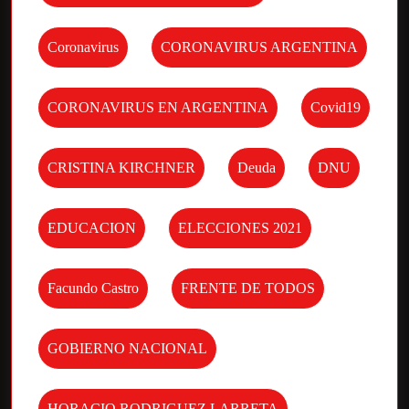
Coronavirus
CORONAVIRUS ARGENTINA
CORONAVIRUS EN ARGENTINA
Covid19
CRISTINA KIRCHNER
Deuda
DNU
EDUCACION
ELECCIONES 2021
Facundo Castro
FRENTE DE TODOS
GOBIERNO NACIONAL
HORACIO RODRIGUEZ LARRETA