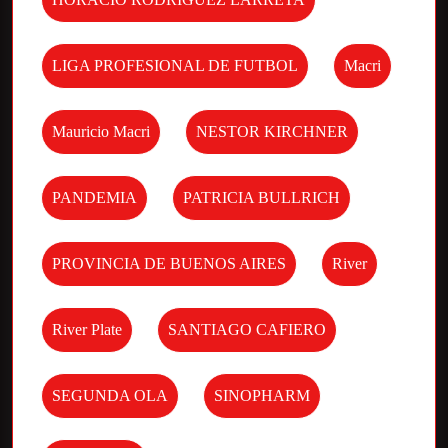
LIGA PROFESIONAL DE FUTBOL
Macri
Mauricio Macri
NESTOR KIRCHNER
PANDEMIA
PATRICIA BULLRICH
PROVINCIA DE BUENOS AIRES
River
River Plate
SANTIAGO CAFIERO
SEGUNDA OLA
SINOPHARM