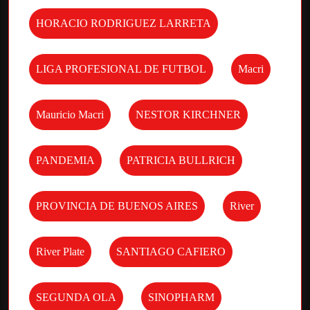
HORACIO RODRIGUEZ LARRETA
LIGA PROFESIONAL DE FUTBOL
Macri
Mauricio Macri
NESTOR KIRCHNER
PANDEMIA
PATRICIA BULLRICH
PROVINCIA DE BUENOS AIRES
River
River Plate
SANTIAGO CAFIERO
SEGUNDA OLA
SINOPHARM