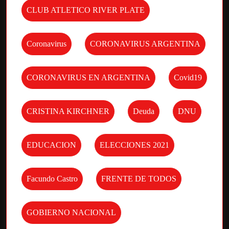
CLUB ATLETICO RIVER PLATE
Coronavirus
CORONAVIRUS ARGENTINA
CORONAVIRUS EN ARGENTINA
Covid19
CRISTINA KIRCHNER
Deuda
DNU
EDUCACION
ELECCIONES 2021
Facundo Castro
FRENTE DE TODOS
GOBIERNO NACIONAL