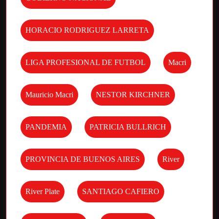
HORACIO RODRIGUEZ LARRETA
LIGA PROFESIONAL DE FUTBOL
Macri
Mauricio Macri
NESTOR KIRCHNER
PANDEMIA
PATRICIA BULLRICH
PROVINCIA DE BUENOS AIRES
River
River Plate
SANTIAGO CAFIERO