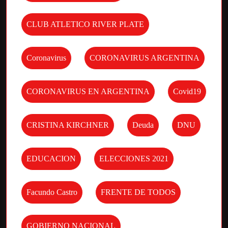
CLUB ATLETICO RIVER PLATE
Coronavirus
CORONAVIRUS ARGENTINA
CORONAVIRUS EN ARGENTINA
Covid19
CRISTINA KIRCHNER
Deuda
DNU
EDUCACION
ELECCIONES 2021
Facundo Castro
FRENTE DE TODOS
GOBIERNO NACIONAL