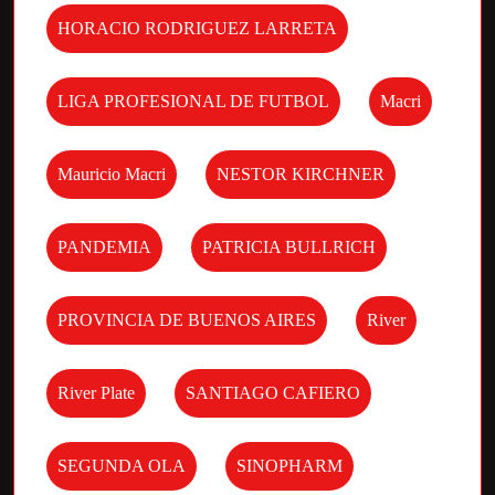
HORACIO RODRIGUEZ LARRETA
LIGA PROFESIONAL DE FUTBOL
Macri
Mauricio Macri
NESTOR KIRCHNER
PANDEMIA
PATRICIA BULLRICH
PROVINCIA DE BUENOS AIRES
River
River Plate
SANTIAGO CAFIERO
SEGUNDA OLA
SINOPHARM