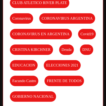
CLUB ATLETICO RIVER PLATE
Coronavirus
CORONAVIRUS ARGENTINA
CORONAVIRUS EN ARGENTINA
Covid19
CRISTINA KIRCHNER
Deuda
DNU
EDUCACION
ELECCIONES 2021
Facundo Castro
FRENTE DE TODOS
GOBIERNO NACIONAL