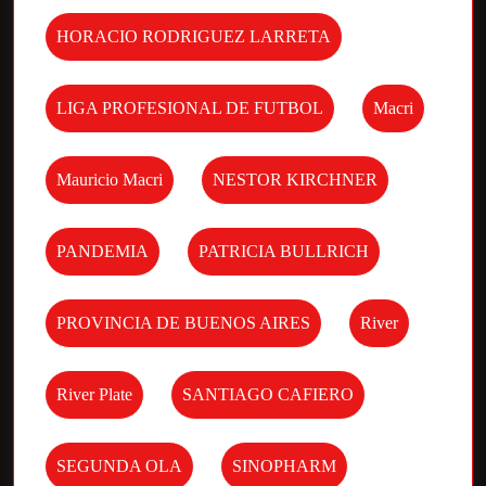
HORACIO RODRIGUEZ LARRETA
LIGA PROFESIONAL DE FUTBOL
Macri
Mauricio Macri
NESTOR KIRCHNER
PANDEMIA
PATRICIA BULLRICH
PROVINCIA DE BUENOS AIRES
River
River Plate
SANTIAGO CAFIERO
SEGUNDA OLA
SINOPHARM