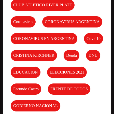
CLUB ATLETICO RIVER PLATE
Coronavirus
CORONAVIRUS ARGENTINA
CORONAVIRUS EN ARGENTINA
Covid19
CRISTINA KIRCHNER
Deuda
DNU
EDUCACION
ELECCIONES 2021
Facundo Castro
FRENTE DE TODOS
GOBIERNO NACIONAL