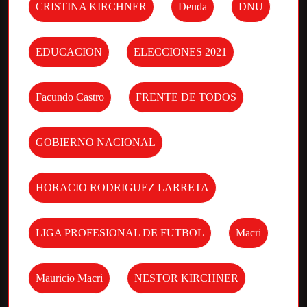
CRISTINA KIRCHNER
Deuda
DNU
EDUCACION
ELECCIONES 2021
Facundo Castro
FRENTE DE TODOS
GOBIERNO NACIONAL
HORACIO RODRIGUEZ LARRETA
LIGA PROFESIONAL DE FUTBOL
Macri
Mauricio Macri
NESTOR KIRCHNER