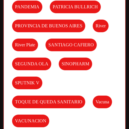
PANDEMIA
PATRICIA BULLRICH
PROVINCIA DE BUENOS AIRES
River
River Plate
SANTIAGO CAFIERO
SEGUNDA OLA
SINOPHARM
SPUTNIK V
TOQUE DE QUEDA SANITARIO
Vacuna
VACUNACION