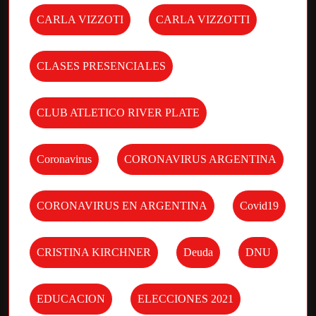
CARLA VIZZOTI
CARLA VIZZOTTI
CLASES PRESENCIALES
CLUB ATLETICO RIVER PLATE
Coronavirus
CORONAVIRUS ARGENTINA
CORONAVIRUS EN ARGENTINA
Covid19
CRISTINA KIRCHNER
Deuda
DNU
EDUCACION
ELECCIONES 2021