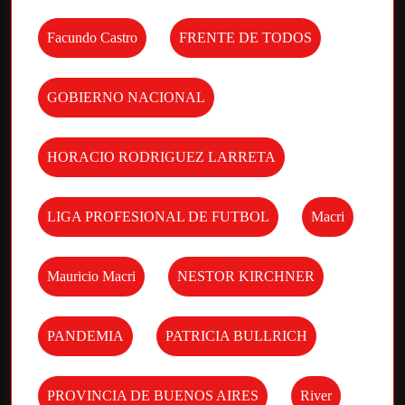
Facundo Castro
FRENTE DE TODOS
GOBIERNO NACIONAL
HORACIO RODRIGUEZ LARRETA
LIGA PROFESIONAL DE FUTBOL
Macri
Mauricio Macri
NESTOR KIRCHNER
PANDEMIA
PATRICIA BULLRICH
PROVINCIA DE BUENOS AIRES
River