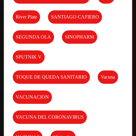
River Plate
SANTIAGO CAFIERO
SEGUNDA OLA
SINOPHARM
SPUTNIK V
TOQUE DE QUEDA SANITARIO
Vacuna
VACUNACION
VACUNA DEL CORONAVIRUS