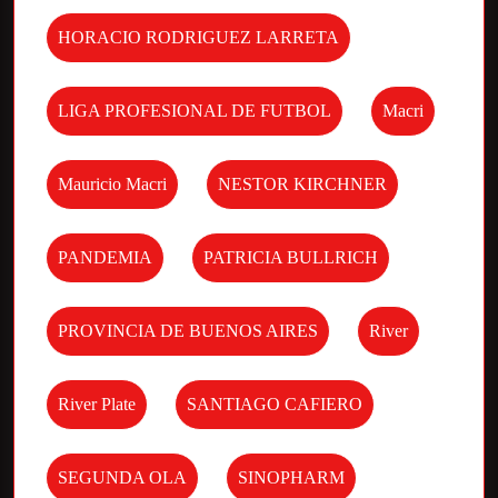
HORACIO RODRIGUEZ LARRETA
LIGA PROFESIONAL DE FUTBOL
Macri
Mauricio Macri
NESTOR KIRCHNER
PANDEMIA
PATRICIA BULLRICH
PROVINCIA DE BUENOS AIRES
River
River Plate
SANTIAGO CAFIERO
SEGUNDA OLA
SINOPHARM