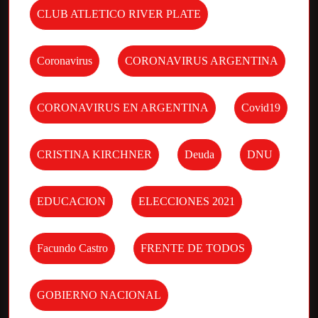
CLUB ATLETICO RIVER PLATE
Coronavirus
CORONAVIRUS ARGENTINA
CORONAVIRUS EN ARGENTINA
Covid19
CRISTINA KIRCHNER
Deuda
DNU
EDUCACION
ELECCIONES 2021
Facundo Castro
FRENTE DE TODOS
GOBIERNO NACIONAL