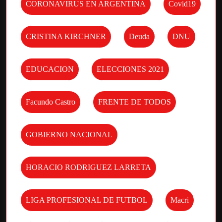
CORONAVIRUS EN ARGENTINA
Covid19
CRISTINA KIRCHNER
Deuda
DNU
EDUCACION
ELECCIONES 2021
Facundo Castro
FRENTE DE TODOS
GOBIERNO NACIONAL
HORACIO RODRIGUEZ LARRETA
LIGA PROFESIONAL DE FUTBOL
Macri