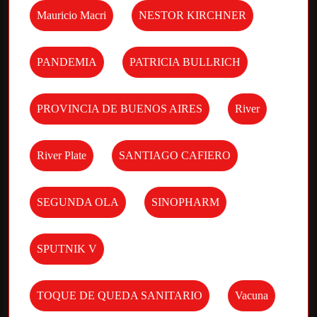
Mauricio Macri
NESTOR KIRCHNER
PANDEMIA
PATRICIA BULLRICH
PROVINCIA DE BUENOS AIRES
River
River Plate
SANTIAGO CAFIERO
SEGUNDA OLA
SINOPHARM
SPUTNIK V
TOQUE DE QUEDA SANITARIO
Vacuna