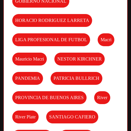
GOBIERNO NACIONAL
HORACIO RODRIGUEZ LARRETA
LIGA PROFESIONAL DE FUTBOL
Macri
Mauricio Macri
NESTOR KIRCHNER
PANDEMIA
PATRICIA BULLRICH
PROVINCIA DE BUENOS AIRES
River
River Plate
SANTIAGO CAFIERO