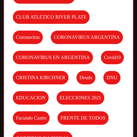
CLUB ATLETICO RIVER PLATE
Coronavirus
CORONAVIRUS ARGENTINA
CORONAVIRUS EN ARGENTINA
Covid19
CRISTINA KIRCHNER
Deuda
DNU
EDUCACION
ELECCIONES 2021
Facundo Castro
FRENTE DE TODOS