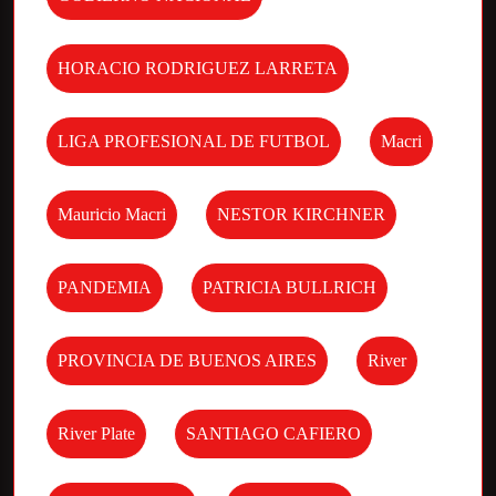
HORACIO RODRIGUEZ LARRETA
LIGA PROFESIONAL DE FUTBOL
Macri
Mauricio Macri
NESTOR KIRCHNER
PANDEMIA
PATRICIA BULLRICH
PROVINCIA DE BUENOS AIRES
River
River Plate
SANTIAGO CAFIERO