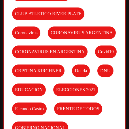
CLUB ATLETICO RIVER PLATE
Coronavirus
CORONAVIRUS ARGENTINA
CORONAVIRUS EN ARGENTINA
Covid19
CRISTINA KIRCHNER
Deuda
DNU
EDUCACION
ELECCIONES 2021
Facundo Castro
FRENTE DE TODOS
GOBIERNO NACIONAL