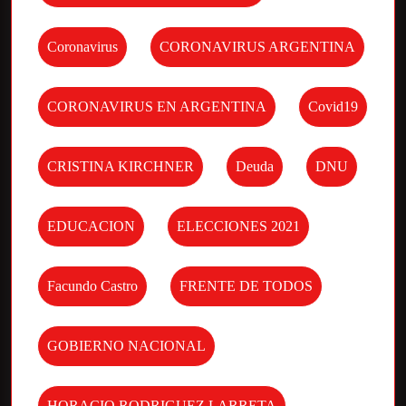
Coronavirus
CORONAVIRUS ARGENTINA
CORONAVIRUS EN ARGENTINA
Covid19
CRISTINA KIRCHNER
Deuda
DNU
EDUCACION
ELECCIONES 2021
Facundo Castro
FRENTE DE TODOS
GOBIERNO NACIONAL
HORACIO RODRIGUEZ LARRETA