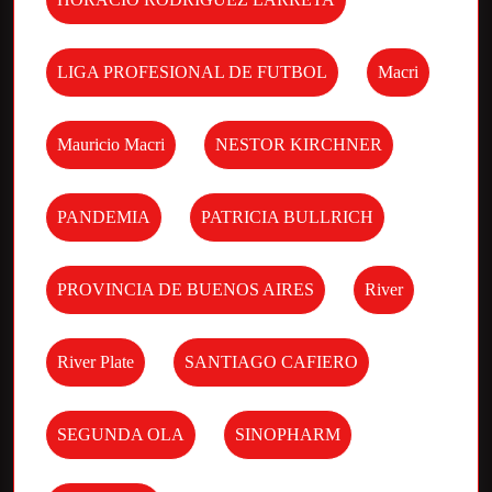
LIGA PROFESIONAL DE FUTBOL
Macri
Mauricio Macri
NESTOR KIRCHNER
PANDEMIA
PATRICIA BULLRICH
PROVINCIA DE BUENOS AIRES
River
River Plate
SANTIAGO CAFIERO
SEGUNDA OLA
SINOPHARM