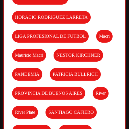
HORACIO RODRIGUEZ LARRETA
LIGA PROFESIONAL DE FUTBOL
Macri
Mauricio Macri
NESTOR KIRCHNER
PANDEMIA
PATRICIA BULLRICH
PROVINCIA DE BUENOS AIRES
River
River Plate
SANTIAGO CAFIERO