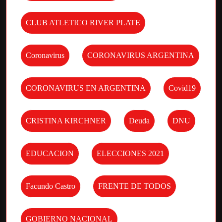
CLUB ATLETICO RIVER PLATE
Coronavirus
CORONAVIRUS ARGENTINA
CORONAVIRUS EN ARGENTINA
Covid19
CRISTINA KIRCHNER
Deuda
DNU
EDUCACION
ELECCIONES 2021
Facundo Castro
FRENTE DE TODOS
GOBIERNO NACIONAL