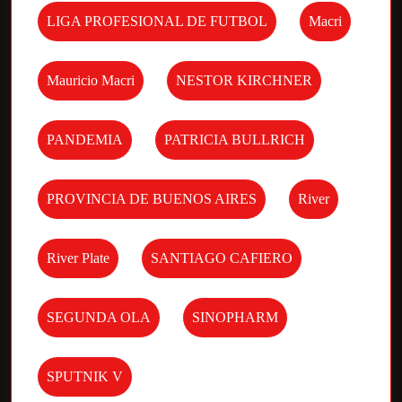
LIGA PROFESIONAL DE FUTBOL
Macri
Mauricio Macri
NESTOR KIRCHNER
PANDEMIA
PATRICIA BULLRICH
PROVINCIA DE BUENOS AIRES
River
River Plate
SANTIAGO CAFIERO
SEGUNDA OLA
SINOPHARM
SPUTNIK V