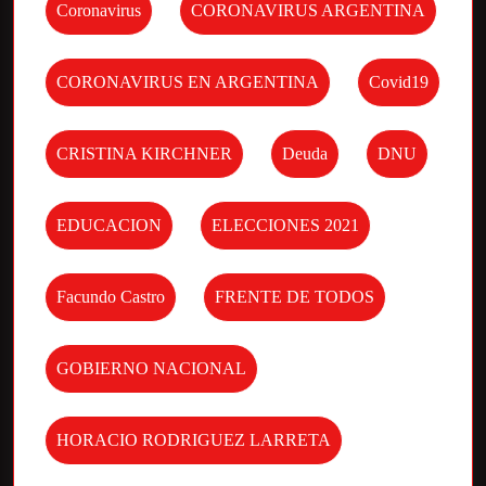
Coronavirus
CORONAVIRUS ARGENTINA
CORONAVIRUS EN ARGENTINA
Covid19
CRISTINA KIRCHNER
Deuda
DNU
EDUCACION
ELECCIONES 2021
Facundo Castro
FRENTE DE TODOS
GOBIERNO NACIONAL
HORACIO RODRIGUEZ LARRETA