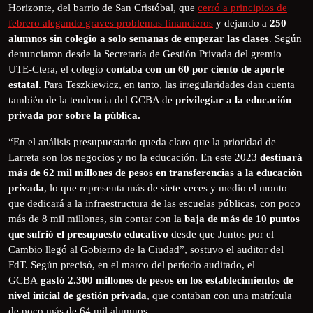
Horizonte, del barrio de San Cristóbal, que
cerró a principios de
febrero alegando graves problemas financieros
y dejando a
250
alumnos sin colegio a solo semanas de empezar las clases
. Según
denunciaron desde la Secretaría de Gestión Privada del gremio
UTE-Ctera, el colegio
contaba con un 60 por ciento de aporte
estatal
. Para Teszkiewicz, en tanto, las irregularidades dan cuenta
también de la tendencia del GCBA de
privilegiar a la educación
privada por sobre la pública.
“En el análisis presupuestario queda claro que la prioridad de
Larreta son los negocios y no la educación. En este 2023
destinará
más de 62 mil millones de pesos en transferencias a la educación
privada
, lo que representa más de siete veces y medio el monto
que dedicará a la infraestructura de las escuelas públicas, con poco
más de 8 mil millones, sin contar con la
baja de más de 10 puntos
que sufrió el presupuesto educativo
desde que Juntos por el
Cambio llegó al Gobierno de la Ciudad”, sostuvo el auditor del
FdT. Según precisó, en el marco del período auditado, el
GCBA
gastó 2.300 millones de pesos en los establecimientos de
nivel inicial de gestión privada
, que contaban con una matrícula
de poco más de 64 mil alumnos.