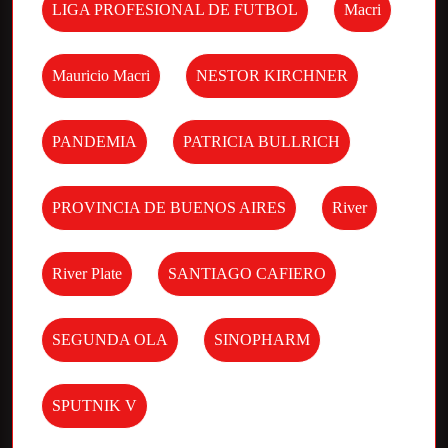
LIGA PROFESIONAL DE FUTBOL
Macri
Mauricio Macri
NESTOR KIRCHNER
PANDEMIA
PATRICIA BULLRICH
PROVINCIA DE BUENOS AIRES
River
River Plate
SANTIAGO CAFIERO
SEGUNDA OLA
SINOPHARM
SPUTNIK V