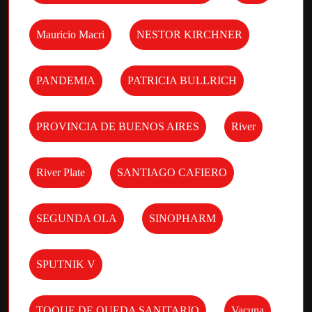
Mauricio Macri
NESTOR KIRCHNER
PANDEMIA
PATRICIA BULLRICH
PROVINCIA DE BUENOS AIRES
River
River Plate
SANTIAGO CAFIERO
SEGUNDA OLA
SINOPHARM
SPUTNIK V
TOQUE DE QUEDA SANITARIO
Vacuna