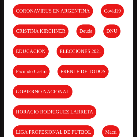
CORONAVIRUS EN ARGENTINA
Covid19
CRISTINA KIRCHNER
Deuda
DNU
EDUCACION
ELECCIONES 2021
Facundo Castro
FRENTE DE TODOS
GOBIERNO NACIONAL
HORACIO RODRIGUEZ LARRETA
LIGA PROFESIONAL DE FUTBOL
Macri